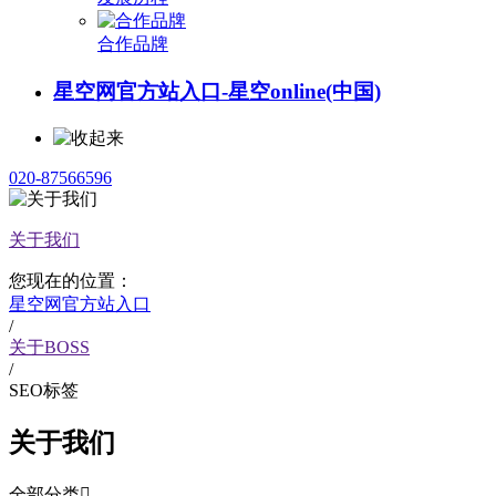
合作品牌
星空网官方站入口-星空online(中国)
020-87566596
关于我们
您现在的位置：
星空网官方站入口
/
关于BOSS
/
SEO标签
关于我们
全部分类
