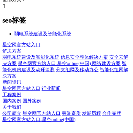

seo标签
弱电系统建设及智能化系统
星空网官方站入口
解决方案
弱电系统建设及智能化系统
信息安全整体解决方案
安全云解
决方案
星空网官方站入口-星空online(中国) 网络建设方案
智
能化机房建设及动环监测
分支组网及移动办公
智能化组网解
决方案
新闻资讯
星空网官方站入口
行业新闻
工程案例
国内案例
国外案例
关于我们
公司简介
星空网官方站入口
荣誉资质
发展历程
合作品牌
星空网官方站入口-星空online(中国)