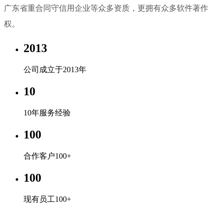
广东省重合同守信用企业等众多资质，更拥有众多软件著作
权。
2013
公司成立于2013年
10
10年服务经验
100
合作客户100+
100
现有员工100+