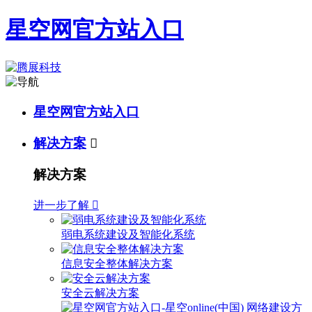
星空网官方站入口
星空网官方站入口
解决方案

解决方案
进一步了解

弱电系统建设及智能化系统
信息安全整体解决方案
安全云解决方案