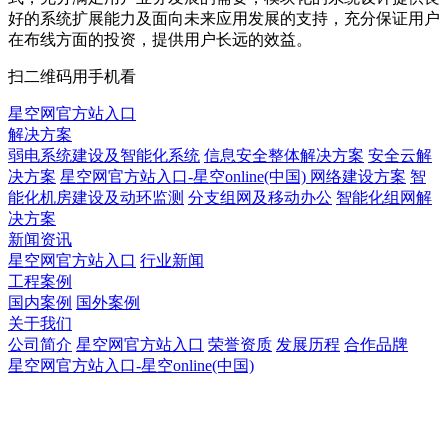
好的系统扩展能力及面向未来应用发展的支持，充分保证用户
在布线方面的投资，提供用户长远的效益。
扫二维码用手机看
星空网官方站入口
解决方案
弱电系统建设及智能化系统
信息安全整体解决方案
安全云解
决方案
星空网官方站入口-星空online(中国) 网络建设方案
智
能化机房建设及动环监测
分支组网及移动办公
智能化组网解
决方案
新闻资讯
星空网官方站入口
行业新闻
工程案例
国内案例
国外案例
关于我们
公司简介
星空网官方站入口
荣誉资质
发展历程
合作品牌
星空网官方站入口-星空online(中国)
星空网官方站入口-星空online(中国)