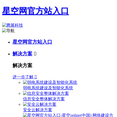
星空网官方站入口
星空网官方站入口
解决方案

解决方案
进一步了解

弱电系统建设及智能化系统
信息安全整体解决方案
安全云解决方案